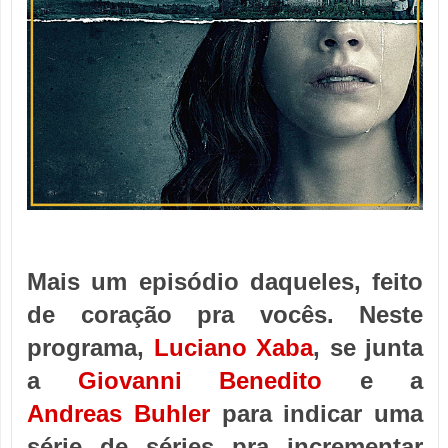
Mais um episódio daqueles, feito
de coração pra vocês. Neste
programa,
Luciano Xaba
, se junta
a
Giovanni Benedito
e a
Andreas Buhler
para indicar uma
série de séries pra incrementar