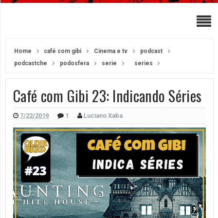
Home
café com gibi
Cinema e tv
podcast
podcastche
podosfera
serie
series
Café com Gibi 23: Indicando Séries
7/22/2019
1
Luciano Xaba