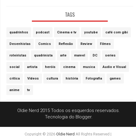
TAGS
quadrinhos
podcast
Cinema e tv
youtube
café com gibi
Desenhistas
Comics
Reflexão
Review
Filmes
roteiristas
quadrinista
arte
marvel
DC
series
social
artista
heróis
cinema
musica
Audio e Visual
critica
Vídeos
cultura
história
Fotografia
games
anime
tv
Oldie Nerd 2015 Todos os esquerdos reservados.
Tecnologia do
Blogger
.
Copyright ©
2026
Oldie Nerd
All Rights Reserved |