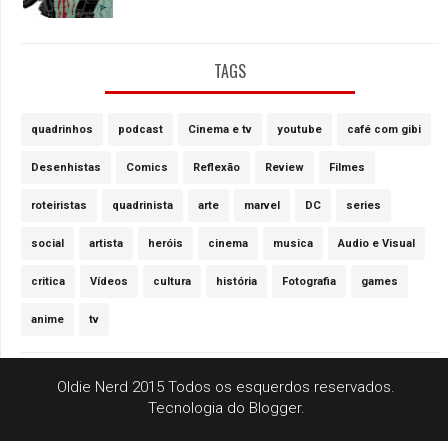
TAGS
quadrinhos
podcast
Cinema e tv
youtube
café com gibi
Desenhistas
Comics
Reflexão
Review
Filmes
roteiristas
quadrinista
arte
marvel
DC
series
social
artista
heróis
cinema
musica
Audio e Visual
critica
Vídeos
cultura
história
Fotografia
games
anime
tv
Oldie Nerd 2015 Todos os esquerdos reservados.
Tecnologia do
Blogger
.