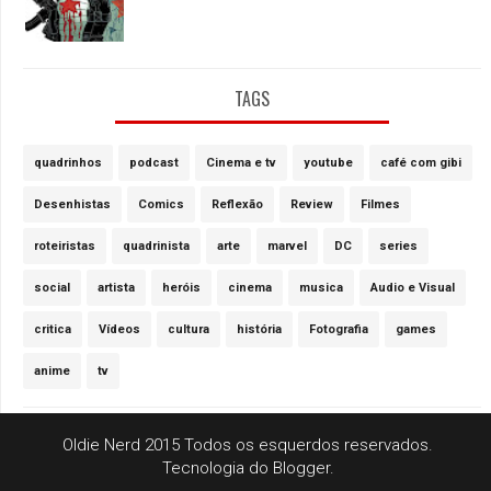
TAGS
quadrinhos
podcast
Cinema e tv
youtube
café com gibi
Desenhistas
Comics
Reflexão
Review
Filmes
roteiristas
quadrinista
arte
marvel
DC
series
social
artista
heróis
cinema
musica
Audio e Visual
critica
Vídeos
cultura
história
Fotografia
games
anime
tv
Oldie Nerd 2015 Todos os esquerdos reservados.
Tecnologia do
Blogger
.