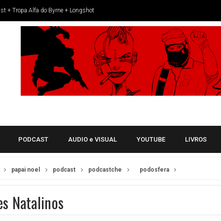
st + Tropa Alfa do Byrne + Longshot
atal
o Instagram Na Prévia do nosso podcast
das Auras em evento no Bar Pitico
z uma atmosfera repleta de magia e destinos cruzados
 cruza amadurecimento, poder e ficção científica
dinamismo e a ação dos mangás para narrativa jovem
ho
PODCAST
AUDIO e VISUAL
YOUTUBE
LIVROS
esença na Bienal do Livro
nal Internacional do Livro do Rio de Janeiro
papai noel
podcast
podcastche
podosfera
024
es Natalinos
el