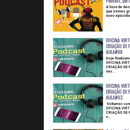
Podcast, part
A hora de deci
que iremos g
novo episódio
OFICINA VIRT
CRIAÇÃO DE 
AULA#08
Hoje finalizam
OFICINA VIRT
CRIAÇÃO DE 
nes…
OFICINA VIRT
CRIAÇÃO DE 
AULA#03
Voltamos com
OFICINA VIRT
CRIAÇÃO DE 
n…