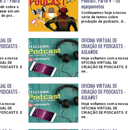
e 3 - Pauta
Podcast, Parte 4 - Os
equipametos
dir sobre o
ravar em um
Continuamos hoje a nossa
 do pro…
série de textos sobre
produção de podcasts. A…
UAL DE
OFICINA VIRTUAL DE
PODCASTS -
CRIAÇÃO DE PODCASTS -
AULA#06
os a nossa
Hoje voltamos com a nossa
UAL DE
OFICINA VIRTUAL DE
PODCASTS. E
CRIAÇÃO DE PODCASTS. E
ne…
UAL DE
OFICINA VIRTUAL DE
PODCASTS -
CRIAÇÃO DE PODCASTS -
AULA#07
 a nossa
Hoje voltamos com a nossa
UAL DE
OFICINA VIRTUAL DE
PODCASTS. E
CRIAÇÃO DE PODCASTS. E
ne…