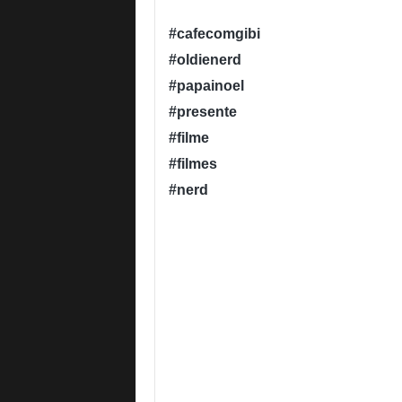
#cafecomgibi
#oldienerd
#papainoel
#presente
#filme
#filmes
#nerd
#esporte
#esporteeletronico
#lol
#dota
#freefire
#pubg
#love #instagood #fas
hion #homem-aranhan #instagram #