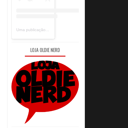
Uma publicação compartilhada por Oldie Nerd (@oldie_nerd)
LOJA OLDIE NERD