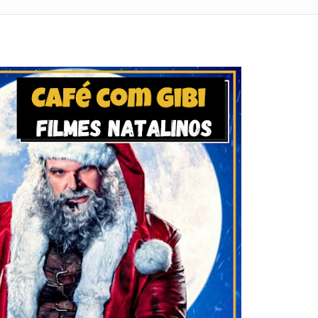
as
des
tória do Quarteto Fantástico
no mito do Velho do Saco tem pré-venda iniciada no Catarse
trange de Ann Nocenti e John Bolton
Justiceiro
a Cheia