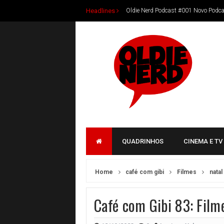
Headlines
Oldie Nerd Podcast #001 Novo Podca
Livros nacionais para presentear no N
Oldie Nerd Podcast #00 Oldie Nerd n
Daniel Renattini lança O Crepúsculo 
Nova romantasia de Natalia Avila tra
Ulisses Mattos apresenta romance que
Novo livro de Bruno Crispim traz o 
Livros para aproveitar as férias de jul
QUADRINHOS
CINEMA E TV
Autores nacionais também marcam pr
Livros nacionais para ler antes da Bie
Home
café com gibi
Filmes
natal
Café com Gibi 90: Piores Séries de 2
Café com Gibi 83: Film
Do Delírio ao Domínio de Warley Rang
Cabeça na Nuvem de Renan Carvalho