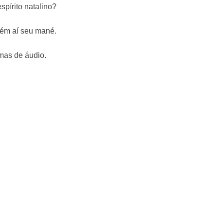
spírito natalino?
uém aí seu mané.
mas de áudio.