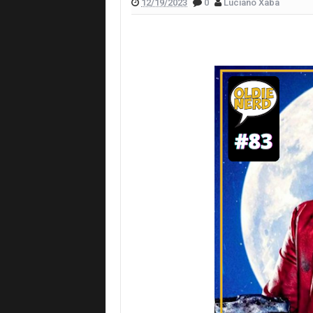
12/19/2023
0
Luciano Xaba
Livros para aproveitar durante as féri
Os Agentes do Caos de Fábio Fernan
Oldie Nerd Podcast #005 A última his
Nada Floresceu em 99, HQ Inspirada 
Oldie Nerd Podcast #004 Someplace S
Oldie Nerd Podcast #003 Batman vs 
Oldie Nerd Podcast #002 Batman Lu