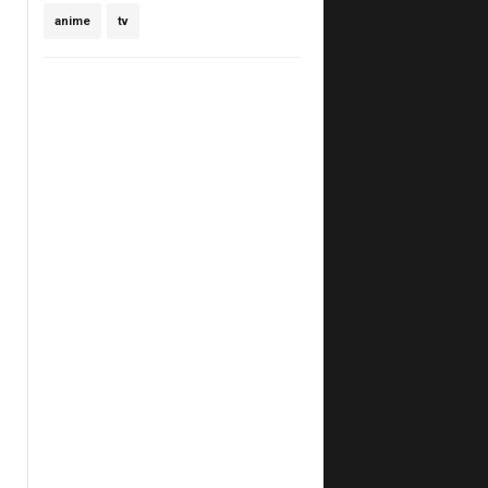
anime
tv