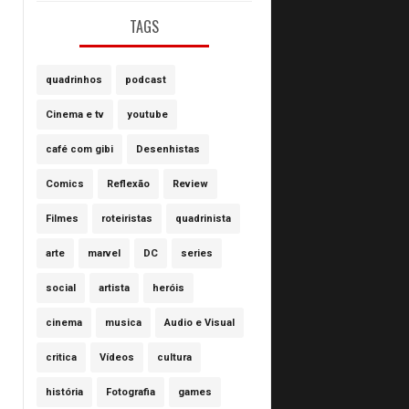
TAGS
quadrinhos
podcast
Cinema e tv
youtube
café com gibi
Desenhistas
Comics
Reflexão
Review
Filmes
roteiristas
quadrinista
arte
marvel
DC
series
social
artista
heróis
cinema
musica
Audio e Visual
critica
Vídeos
cultura
história
Fotografia
games