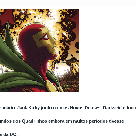
esença na Bienal do Livro
nal Internacional do Livro do Rio de Janeiro
024
el
as
des
endário  Jack Kirby junto com os Novos Deuses, Darkseid e todo
ndos dos Quadrinhos embora em muitos períodos tivesse 
as da DC.