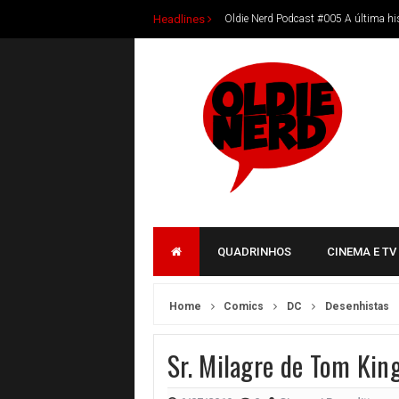
Headlines
Oldie Nerd Podcast #005 A última his
Nada Floresceu em 99, HQ Inspirada 
Oldie Nerd Podcast #004 Someplace S
Oldie Nerd Podcast #003 Batman vs 
Oldie Nerd Podcast #002 Batman Lu
Oldie Nerd Podcast #001 Novo Podca
Livros nacionais para presentear no N
Oldie Nerd Podcast #00 Oldie Nerd n
QUADRINHOS
CINEMA E TV
Daniel Renattini lança O Crepúsculo 
Nova romantasia de Natalia Avila tra
Home
Comics
DC
Desenhistas
Ulisses Mattos apresenta romance que
Sr. Milagre de Tom Kin
Novo livro de Bruno Crispim traz o 
Livros para aproveitar as férias de jul