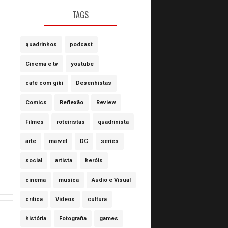
TAGS
quadrinhos
podcast
Cinema e tv
youtube
café com gibi
Desenhistas
Comics
Reflexão
Review
Filmes
roteiristas
quadrinista
arte
marvel
DC
series
social
artista
heróis
cinema
musica
Audio e Visual
critica
Vídeos
cultura
história
Fotografia
games