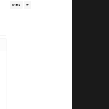
anime
tv