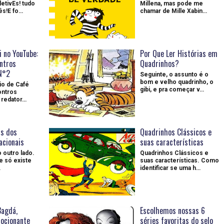
letivEs! tudo
Millena, mas pode me
s!E fo…
chamar de Mille Xabin…
 no YouTube:
Por Que Ler Histórias em
ntros
Quadrinhos?
N°2
Seguinte, o assunto é o
bom e velho quadrinho, o
o de Café
gibi, e pra começar v…
ontros
 redator…
is dos
Quadrinhos Clássicos e
acionais
suas características
o outro lado.
Quadrinhos Clássicos e
e só existe
suas características. Como
…
identificar se uma h…
Bagdá,
Escolhemos nossas 6
ocionante
séries favoritas do selo