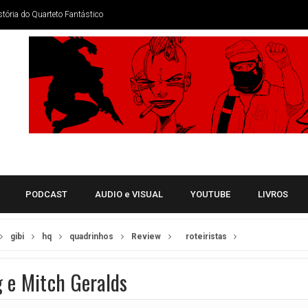
tória do Quarteto Fantástico
no mito do Velho do Saco tem pré-venda iniciada no Catarse
trange de Ann Nocenti e John Bolton
Justiceiro
a Cheia
st + Tropa Alfa do Byrne + Longshot
atal
o Instagram Na Prévia do nosso podcast
PODCAST
AUDIO e VISUAL
YOUTUBE
LIVROS
das Auras em evento no Bar Pitico
z uma atmosfera repleta de magia e destinos cruzados
gibi
hq
quadrinhos
Review
roteiristas
 cruza amadurecimento, poder e ficção científica
g e Mitch Geralds
dinamismo e a ação dos mangás para narrativa jovem
ho