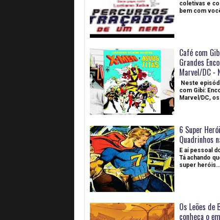
coletivas e co
bem com você
Café com Gibi
Grandes Enco
Marvel/DC - 
Neste episódi
com Gibi: Enc
Marvel/DC, os
6 Super Heró
Quadrinhos n
E aí pessoal d
Tá achando qu
super heróis
Os Leões de 
conheça o em