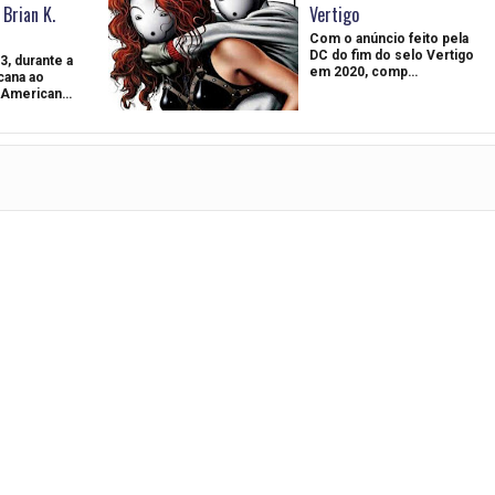
Brian K.
Vertigo
Com o anúncio feito pela
DC do fim do selo Vertigo
, durante a
em 2020, comp…
cana ao
s American…