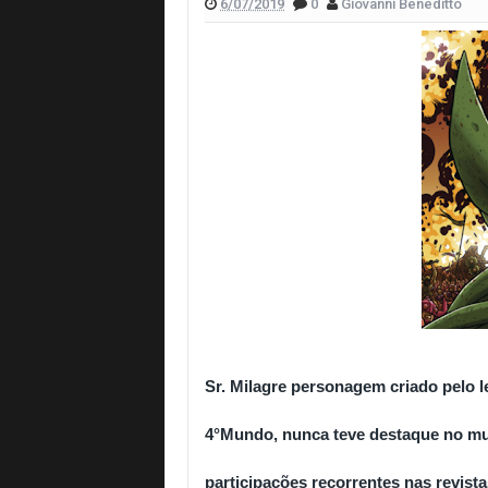
6/07/2019
0
Giovanni Beneditto
Autores nacionais também marcam pr
Livros nacionais para ler antes da Bie
Café com Gibi 90: Piores Séries de 2
Do Delírio ao Domínio de Warley Rang
Cabeça na Nuvem de Renan Carvalho
Livros para aproveitar durante as féri
Os Agentes do Caos de Fábio Fernan
Sr. Milagre personagem criado pelo l
4°Mundo, nunca teve destaque no mu
participações recorrentes nas revist