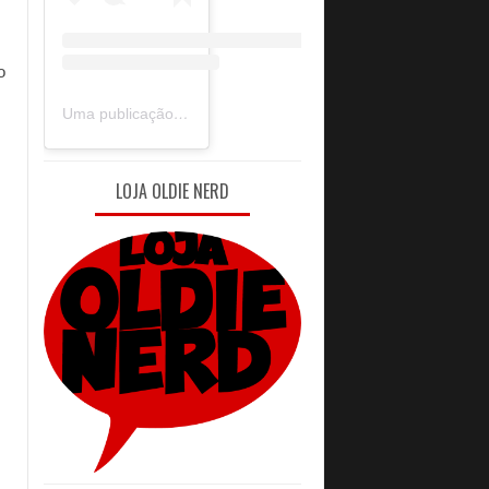
 
Uma publicação compartilhada por Oldie Nerd (@oldie_nerd)
LOJA OLDIE NERD