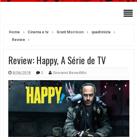
Home
Cinema e tv
Grant Morrison
quadrinista
Review
Review: Happy, A Série de TV
8/06/2018
2
Giovanni Beneditto