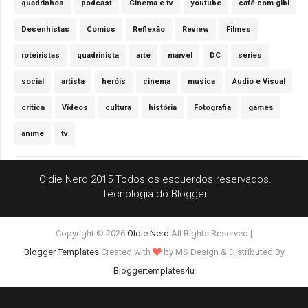
quadrinhos
podcast
Cinema e tv
youtube
café com gibi
Desenhistas
Comics
Reflexão
Review
Filmes
roteiristas
quadrinista
arte
marvel
DC
series
social
artista
heróis
cinema
musica
Audio e Visual
critica
Vídeos
cultura
história
Fotografia
games
anime
tv
Oldie Nerd 2015 Todos os esquerdos reservados.
Tecnologia do
Blogger
.
Copyright ©
2026
Oldie Nerd
All Rights Reserved |
Blogger Templates
Created with
by MS Design
& Distributed By
Bloggertemplates4u