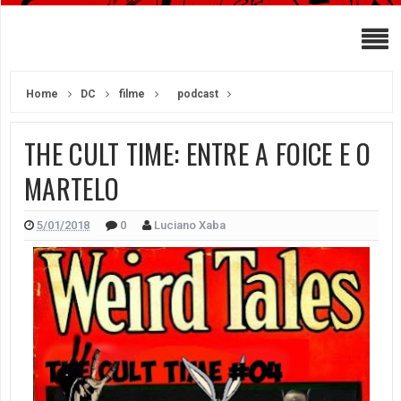
Home
DC
filme
podcast
THE CULT TIME: ENTRE A FOICE E O
MARTELO
5/01/2018
0
Luciano Xaba