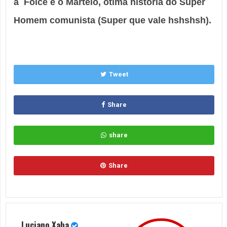
a
Foice e o Martelo
, ótima história do Super
Homem comunista (Super que vale hshshsh).
Tweet
Share
share
Share
Luciano Xaba