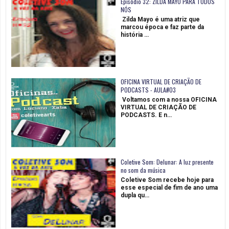
Episódio 32: ZILDA MAYO PARA TODOS
NÓS
Zilda Mayo é uma atriz que
marcou época e faz parte da
história …
OFICINA VIRTUAL DE CRIAÇÃO DE
PODCASTS - AULA#03
Voltamos com a nossa OFICINA
VIRTUAL DE CRIAÇÃO DE
PODCASTS. E n…
Coletive Som: Delunar: A luz presente
no som da música
Coletive Som recebe hoje para
esse especial de fim de ano uma
dupla qu…