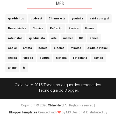
TAGS
quadrinhos
podcast
Cinema e tv
youtube
café com gibi
Desenhistas
Comics
Reflexão
Review
Filmes
roteiristas
quadrinista
arte
marvel
DC
series
social
artista
heróis
cinema
musica
Audio e Visual
critica
Vídeos
cultura
história
Fotografia
games
anime
tv
Oldie Nerd 2015 Todos os esquerdos reservados.
Tecnologia do
Blogger
.
Copyright ©
2026
Oldie Nerd
All Rights Reserved |
Blogger Templates
Created with
by MS Design
& Distributed By