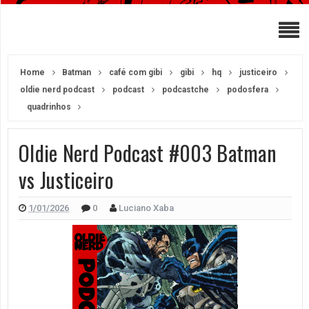
Home
Batman
café com gibi
gibi
hq
justiceiro
oldie nerd podcast
podcast
podcastche
podosfera
quadrinhos
Oldie Nerd Podcast #003 Batman
vs Justiceiro
1/01/2026
0
Luciano Xaba