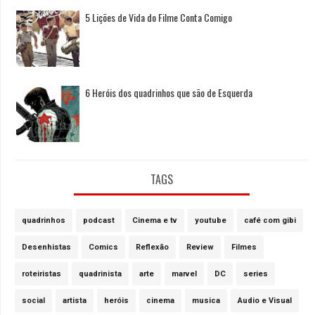
5 Lições de Vida do Filme Conta Comigo
6 Heróis dos quadrinhos que são de Esquerda
TAGS
quadrinhos
podcast
Cinema e tv
youtube
café com gibi
Desenhistas
Comics
Reflexão
Review
Filmes
roteiristas
quadrinista
arte
marvel
DC
series
social
artista
heróis
cinema
musica
Audio e Visual