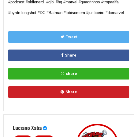
#podcast
#
oldienerd
#
gibi #hq #marvel
#
quadrinhos #tropaalfa
#byrde longshot #DC #Batman #lobisomem #justiceiro #dcmarvel
Tweet
Share
share
Share
Luciano Xaba