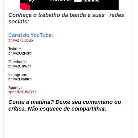
Conheça o trabalho da banda e suas redes
sociais:
Canal do YouTube:
bit.ly/2T3OdB6
Twitter:
bit.ly/2U2Ndxl
Facebook:
bit.ly/2CuWjf7
Instagram:
bit.ly/2DianKh
Spotify:
spoti.fi/2CrWR5s
Curtiu a matéria? Deixe seu comentário ou
crítica. Não esquece de compartilhar.