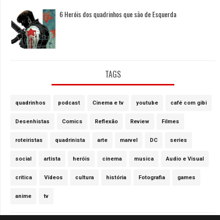
6 Heróis dos quadrinhos que são de Esquerda
TAGS
quadrinhos
podcast
Cinema e tv
youtube
café com gibi
Desenhistas
Comics
Reflexão
Review
Filmes
roteiristas
quadrinista
arte
marvel
DC
series
social
artista
heróis
cinema
musica
Audio e Visual
critica
Vídeos
cultura
história
Fotografia
games
anime
tv