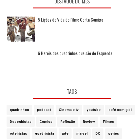
DESTAQUE DO MÊS
5 Lições de Vida do Filme Conta Comigo
6 Heróis dos quadrinhos que são de Esquerda
TAGS
quadrinhos
podcast
Cinema e tv
youtube
café com gibi
Desenhistas
Comics
Reflexão
Review
Filmes
roteiristas
quadrinista
arte
marvel
DC
series