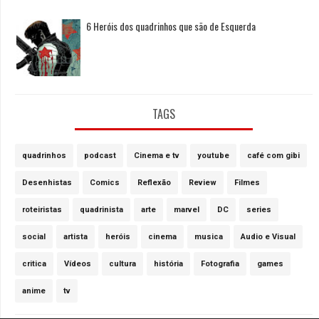
6 Heróis dos quadrinhos que são de Esquerda
TAGS
quadrinhos
podcast
Cinema e tv
youtube
café com gibi
Desenhistas
Comics
Reflexão
Review
Filmes
roteiristas
quadrinista
arte
marvel
DC
series
social
artista
heróis
cinema
musica
Audio e Visual
critica
Vídeos
cultura
história
Fotografia
games
anime
tv