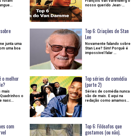
s foram
François Van Varenberg o
sangue…
nosso querido Jean-…
 sobre
Top 6: Criações de Stan
Lee
me junta uma
Novamente falando sobre
com uma boa
Stan Lee? Sim! Porquê é
impossível falar …
é o melhor
Top séries de comédia
de?
(parte 2)
 mais
Séries de comédia nunca
 Quadrinhos o
são de mais. E aqui na
e nasc…
redação como amamos…
lmes com
Top 6: Filósofos que
rvel
gostamos (ou não).