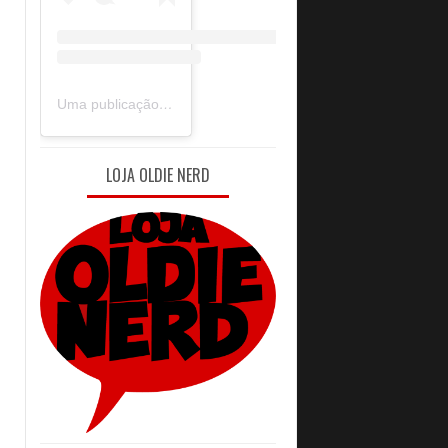
Uma publicação compartilhada por Oldie Nerd (@oldie_nerd)
LOJA OLDIE NERD