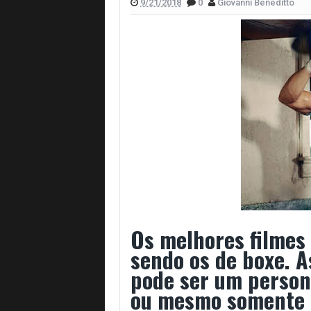
9/21/2018
0
Giovanni Beneditto
Ulisses Mattos apresenta romance que
Novo livro de Bruno Crispim traz o 
Livros para aproveitar as férias de jul
Autores nacionais também marcam pr
Livros nacionais para ler antes da Bie
Café com Gibi 90: Piores Séries de 2
Do Delírio ao Domínio de Warley Rang
Os melhores filmes
sendo os de boxe. A
pode ser um person
ou mesmo somente l