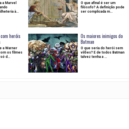
 a Marvel
O que afinal é ser um
ando
filósofo? A definição pode
lheteria à…
ser complicada m…
 com heróis
Os maiores inimigos do
s
Batman
e a Warner
O que seria do herói sem
com os filmes
vilões? E de todos Batman
 só d…
talvez tenha a …