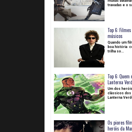
muitas batalha
travadas e o 
Top 6: Filmes
músicos
Quando um fil
boa história 
trilha so…
Top 6: Quem 
Lanterna Ver
Um dos heróis
clássicos dos
Lanterna Verd
Os piores fi
heróis da Ma