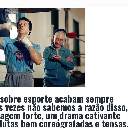
 cruza amadurecimento, poder e ficção científica
dinamismo e a ação dos mangás para narrativa jovem
ho
esença na Bienal do Livro
nal Internacional do Livro do Rio de Janeiro
024
el
 sobre esporte acabam sempre
s vezes não sabemos a razão disso,
agem forte, um drama cativante
utas bem coreógrafadas e tensas