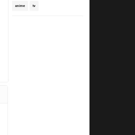
anime
tv