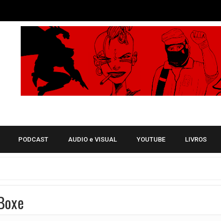
as
des
tória do Quarteto Fantástico
no mito do Velho do Saco tem pré-venda iniciada no Catarse
trange de Ann Nocenti e John Bolton
Justiceiro
a Cheia
PODCAST
AUDIO e VISUAL
YOUTUBE
LIVROS
st + Tropa Alfa do Byrne + Longshot
atal
o Instagram Na Prévia do nosso podcast
 Boxe
das Auras em evento no Bar Pitico
z uma atmosfera repleta de magia e destinos cruzados