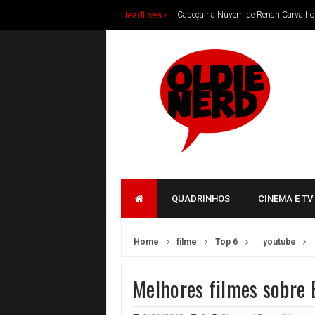
Headlines
Cabeça na Nuvem de Renan Carvalho
Livros para aproveitar durante as féri
Os Agentes do Caos de Fábio Fernan
Oldie Nerd Podcast #005 A última his
Nada Floresceu em 99, HQ Inspirada 
Oldie Nerd Podcast #004 Someplace S
Oldie Nerd Podcast #003 Batman vs 
Oldie Nerd Podcast #002 Batman Lu
QUADRINHOS
CINEMA E TV
Oldie Nerd Podcast #001 Novo Podca
Livros nacionais para presentear no N
Home
filme
Top 6
youtube
Oldie Nerd Podcast #00 Oldie Nerd n
Melhores filmes sobre
Daniel Renattini lança O Crepúsculo 
Nova romantasia de Natalia Avila tra