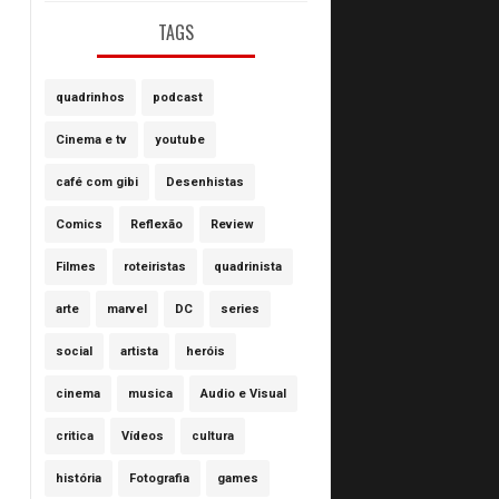
TAGS
quadrinhos
podcast
Cinema e tv
youtube
café com gibi
Desenhistas
Comics
Reflexão
Review
Filmes
roteiristas
quadrinista
arte
marvel
DC
series
social
artista
heróis
cinema
musica
Audio e Visual
critica
Vídeos
cultura
história
Fotografia
games