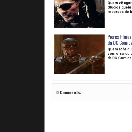
Quem vê agora
Studios quebr
recordes de bi
Piores filmes
da DC Comic
Quem acha qu
vem errando 
da DC Comics
0 Comments: