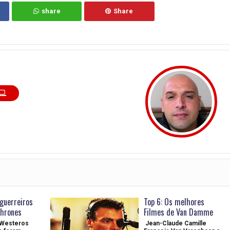
share
Share
guerreiros
Top 6: Os melhores
hrones
Filmes de Van Damme
 Westeros
Jean-Claude Camille