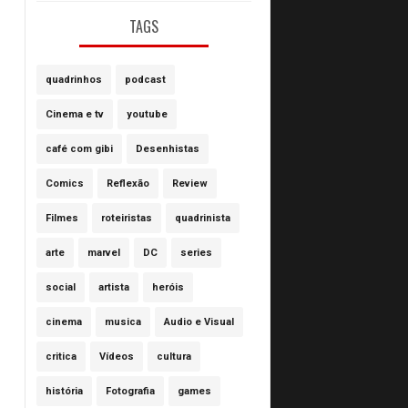
TAGS
quadrinhos
podcast
Cinema e tv
youtube
café com gibi
Desenhistas
Comics
Reflexão
Review
Filmes
roteiristas
quadrinista
arte
marvel
DC
series
social
artista
heróis
cinema
musica
Audio e Visual
critica
Vídeos
cultura
história
Fotografia
games