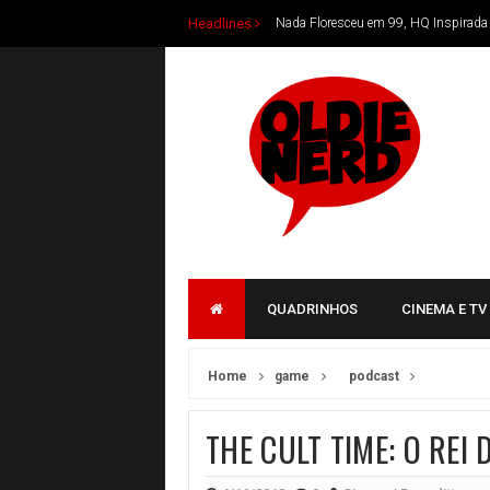
Headlines
Nada Floresceu em 99, HQ Inspirada 
Oldie Nerd Podcast #004 Someplace S
Oldie Nerd Podcast #003 Batman vs 
Oldie Nerd Podcast #002 Batman Lu
Oldie Nerd Podcast #001 Novo Podca
Livros nacionais para presentear no N
Oldie Nerd Podcast #00 Oldie Nerd n
Daniel Renattini lança O Crepúsculo 
QUADRINHOS
CINEMA E TV
Nova romantasia de Natalia Avila tra
Ulisses Mattos apresenta romance que
Home
game
podcast
Novo livro de Bruno Crispim traz o 
THE CULT TIME: O REI
Livros para aproveitar as férias de jul
Autores nacionais também marcam pr