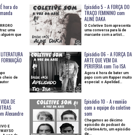
 É hora do
Episódio 5 - A FORÇA DO
Amanda
TRAÇO FEMININO com
ALINE DAKA
ERRORO
O Coletive Som apresenta
traz uma
uma conversa para lá de
 alguém que
marcante com a artist…
- LITERATURA
Episódio 06 - A FORÇA DA
E FORMAÇÃO
ARTE QUE VEM DA
PERIFERIA com Tio ISA
apo
Agora é hora de bater um
e cheio de
papo com um Rapper muito
autor
especial: o Apelidad…
 VIDA DE
Episódio 10 - A reunião
UTRAS
com a equipe do coletive
m Alexandre
som
Chegamos ao décimo
episódio do podcast do
IVO E
ColetiveArts, um episódio
HWAYSO
de…