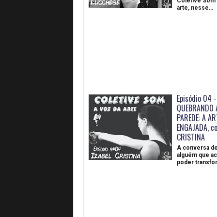
Coletive Som 
arte, nesse…
Episódio 04 -
QUEBRANDO 
PAREDE: A AR
ENGAJADA, c
CRISTINA
A conversa de
alguém que ac
poder transfo