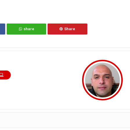
share
Share