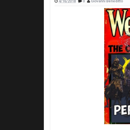
4/16/2018
0
Giovanni Beneditto
Livros nacionais para ler antes da Bie
Café com Gibi 90: Piores Séries de 2
Do Delírio ao Domínio de Warley Rang
Cabeça na Nuvem de Renan Carvalho
Livros para aproveitar durante as féri
Os Agentes do Caos de Fábio Fernan
Oldie Nerd Podcast #005 A última his