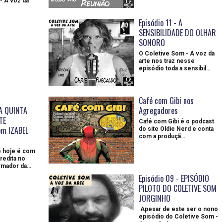
- A voz da
Episódio 11 - A
SENSIBILIDADE DO OLHAR
SONORO
O Coletive Som - A voz da
arte nos traz nesse
episódio toda a sensibil…
Café com Gibi nos
A QUINTA
Agregadores
TE
Café com Gibi é o podcast
om IZABEL
do site Oldie Nerd e conta
com a produçã…
 hoje é com
redita no
rmador da…
Episódio 09 - EPISÓDIO
PILOTO DO COLETIVE SOM
JORGINHO
Apesar de este ser o nono
episódio do Coletive Som -