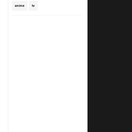
anime
tv