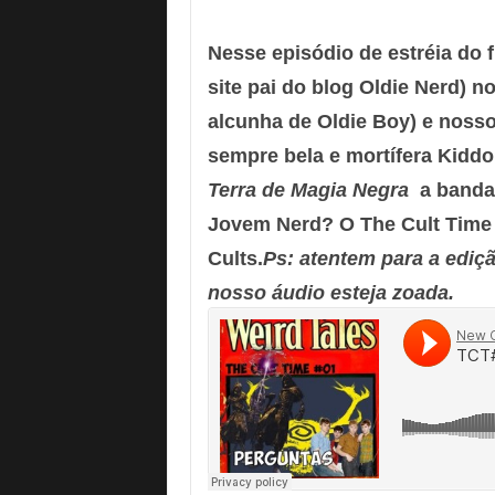
Nesse episódio de estréia do 
site pai do blog Oldie Nerd) n
alcunha de
Oldie Boy
) e noss
sempre bela e mortífera
Kiddo
Terra de Magia Negra
a band
Jovem Nerd? O The Cult Time 
Cults.
Ps: atentem para a ediç
nosso áudio esteja zoada.