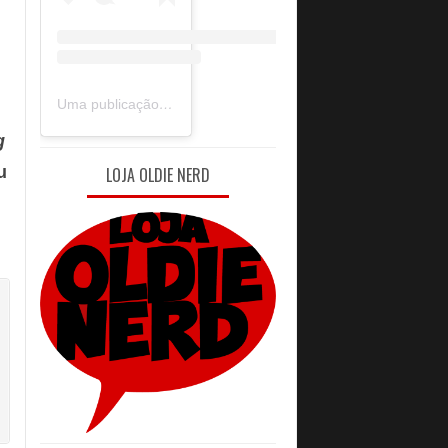
Uma publicação compartilhada por Oldie Nerd (@oldie_nerd)
g
u
LOJA OLDIE NERD