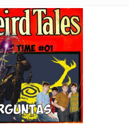
nal Internacional do Livro do Rio de Janeiro
024
el
as
des
tória do Quarteto Fantástico