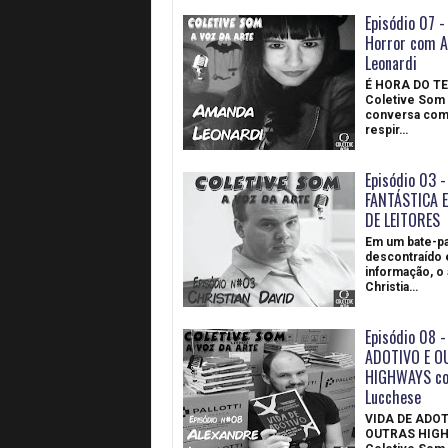
Episódio 07 -
Horror com 
Leonardi
É HORA DO T
Coletive Som 
conversa com
respir…
Episódio 03 
FANTÁSTICA 
DE LEITORES
Em um bate-p
descontraído 
informação, o 
Christia…
Episódio 08 -
ADOTIVO E O
HIGHWAYS co
Lucchese
VIDA DE ADOT
OUTRAS HIG