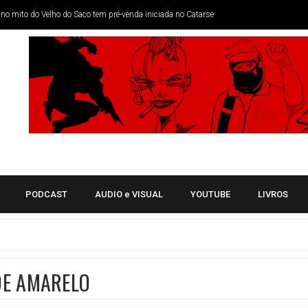
no mito do Velho do Saco tem pré-venda iniciada no Catarse
trange de Ann Nocenti e John Bolton
Justiceiro
a Cheia
st + Tropa Alfa do Byrne + Longshot
atal
o Instagram Na Prévia do nosso podcast
das Auras em evento no Bar Pitico
PODCAST
AUDIO e VISUAL
YOUTUBE
LIVROS
z uma atmosfera repleta de magia e destinos cruzados
 cruza amadurecimento, poder e ficção científica
dinamismo e a ação dos mangás para narrativa jovem
 DE AMARELO
ho
esença na Bienal do Livro